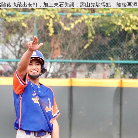
隨後也敲出安打，加上東石失誤，壽山先馳得點，隨後再添2