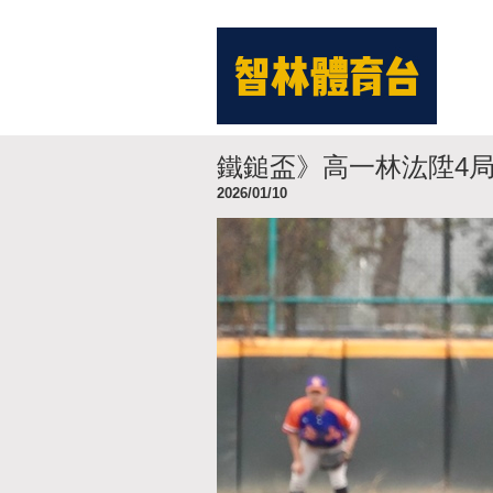
鐵鎚盃》高一林汯陞4局
2026/01/10