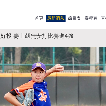
首頁
最新消息
節目表
賽程表
直
好投 壽山飆無安打比賽進4強