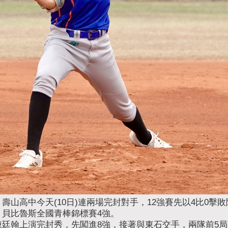
山高中今天(10日)連兩場完封對手，12強賽先以4比0擊敗
貝比魯斯全國青棒錦標賽4強。
廷翰上演完封秀，先闖進8強，接著與東石交手，兩隊前5局