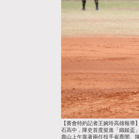
【賽會特約記者王婉玲高雄報導】壽
石高中，隊史首度挺進「鐵鎚盃」
壽山上午靠著兩任投手崔喬閔、陳