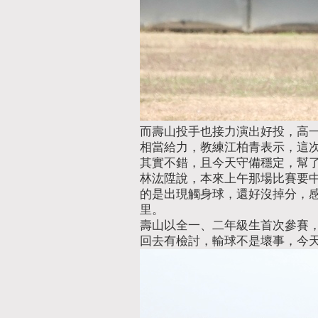
而壽山投手也接力演出好投，高一
相當給力，教練江柏青表示，這
其實不錯，且今天守備穩定，幫
林汯陞說，本來上午那場比賽要中
的是出現觸身球，還好沒掉分，感
里。
壽山以全一、二年級生首次參賽
回去有檢討，輸球不是壞事，今天