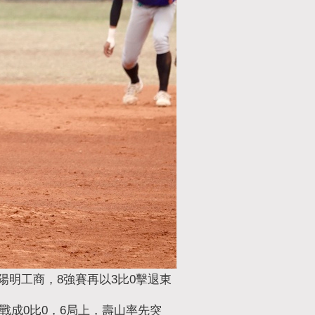
陽明工商，8強賽再以3比0擊退東
戰成0比0，6局上，壽山率先突