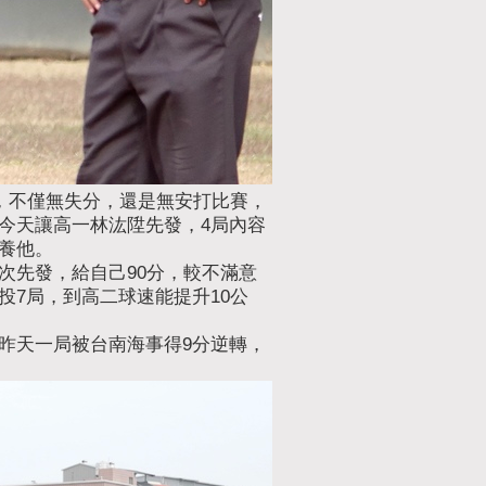
，不僅無失分，還是無安打比賽，
今天讓高一林汯陞先發，4局內容
養他。
次先發，給自己90分，較不滿意
7局，到高二球速能提升10公
昨天一局被台南海事得9分逆轉，