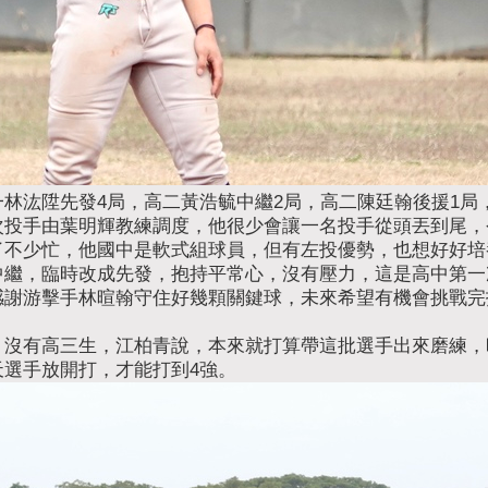
林汯陞先發4局，高二黃浩毓中繼2局，高二陳廷翰後援1局
次投手由葉明輝教練調度，他很少會讓一名投手從頭丟到尾，
了不少忙，他國中是軟式組球員，但有左投優勢，也想好好培
繼，臨時改成先發，抱持平常心，沒有壓力，這是高中第一
謝游擊手林暄翰守住好幾顆關鍵球，未來希望有機會挑戰完投
，沒有高三生，江柏青說，本來就打算帶這批選手出來磨練，
選手放開打，才能打到4強。