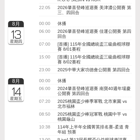
22:05
2026肇喜登峰巡迴賽 美津濃公開賽 第
三、四回合
00:00
休播
8月
13
06:00
2026肇喜登峰巡迴賽 佳運公開賽 第四
回合
星期四
07:00
[首播] 115年全國總統盃三級曲棍球聯
賽 8/01賽程
15:00
[首播] 115年全國總統盃三級曲棍球聯
賽 8/02賽程
23:00
2025中華大家功德會公開賽 第四回合
00:00
休播
8月
14
06:00
2024肇喜登峰巡迴賽 南寶40週年場慶
公開賽 第四回合
星期五
07:20
2025桃園盃少棒季軍戰 北市東園 vs
北市福林
08:50
2025桃園盃少棒冠軍戰 桃園中平 vs
桃園龜山
10:38
114年上半年全國菁英排名賽-柔道 青
年組 預賽
13:00
[Live] 第13屆長耀盃公益籃球邀請賽