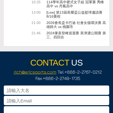
10:25
114學年高中硬式女子組 冠軍賽 秀峰
高中 vs 丹鳳高中
13:00
[Live] 第13屆長耀盃公益籃球邀請賽
8/16賽程
21:00
2026會長盃卡巴迪 社會女循環決賽 高
雄師大 vs 桃園市
21:46
2024肇喜登峰巡迴賽 美津濃公開賽 第
三、四回合
CONTACT
US
rich@ericsports.com
Tel:+886-2-2767-0212
Fax:+886-2-2749-1735