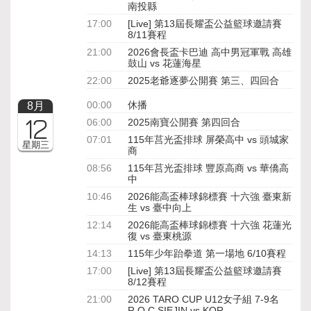
南投縣
17:00
[Live] 第13屆長耀盃公益籃球邀請賽
8/11賽程
21:00
2026會長盃卡巴迪 高中男冠軍戰 高雄
鼓山 vs 花蓮海星
22:00
2025老爺逐夢公開賽 第三、四回合
00:00
休播
8月
12
06:00
2025南寶公開賽 第四回合
07:01
115年莒光盃排球 屏榮高中 vs 頭城家
星期三
商
08:56
115年莒光盃排球 豐原高商 vs 華僑高
中
10:46
2026能高盃棒球錦標賽 十六強 臺東新
生 vs 臺中向上
12:14
2026能高盃棒球錦標賽 十六強 花蓮光
復 vs 臺東桃源
14:13
115年少年跆拳道 第一場地 6/10賽程
17:00
[Live] 第13屆長耀盃公益籃球邀請賽
8/12賽程
21:00
2026 TARO CUP U12女子組 7-9名
R.O.C SIEJIN vs KOR