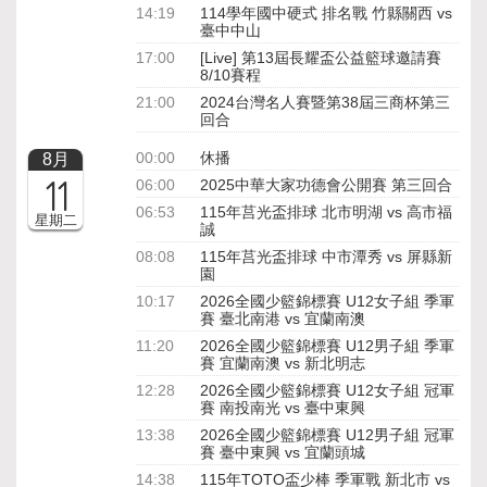
14:19
114學年國中硬式 排名戰 竹縣關西 vs
臺中中山
17:00
[Live] 第13屆長耀盃公益籃球邀請賽
8/10賽程
21:00
2024台灣名人賽暨第38屆三商杯第三
回合
00:00
休播
8月
11
06:00
2025中華大家功德會公開賽 第三回合
06:53
115年莒光盃排球 北市明湖 vs 高市福
星期二
誠
08:08
115年莒光盃排球 中市潭秀 vs 屏縣新
園
10:17
2026全國少籃錦標賽 U12女子組 季軍
賽 臺北南港 vs 宜蘭南澳
11:20
2026全國少籃錦標賽 U12男子組 季軍
賽 宜蘭南澳 vs 新北明志
12:28
2026全國少籃錦標賽 U12女子組 冠軍
賽 南投南光 vs 臺中東興
13:38
2026全國少籃錦標賽 U12男子組 冠軍
賽 臺中東興 vs 宜蘭頭城
14:38
115年TOTO盃少棒 季軍戰 新北市 vs