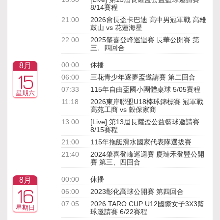
8/14賽程
21:00
2026會長盃卡巴迪 高中男冠軍戰 高雄
鼓山 vs 花蓮海星
22:00
2025肇喜登峰巡迴賽 長華公開賽 第
三、四回合
00:00
休播
8月
15
06:00
三花青少年逐夢盃邀請賽 第二回合
07:33
115年自由盃國小團體桌球 5/05賽程
星期六
11:18
2026東岸聯盟U18棒球錦標賽 冠軍戰
高苑工商 vs 穀保家商
13:00
[Live] 第13屆長耀盃公益籃球邀請賽
8/15賽程
21:00
115年拖艇滑水國家代表隊選拔賽
21:40
2024肇喜登峰巡迴賽 慶璉禾登豐公開
賽 第三、四回合
00:00
休播
8月
16
06:00
2023彰化高球公開賽 第四回合
07:05
2026 TARO CUP U12國際女子3X3籃
星期日
球邀請賽 6/22賽程