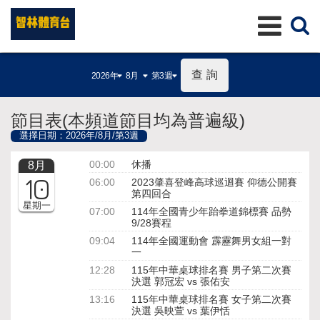
查詢
節目表(本頻道節目均為普遍級)
選擇日期：2026年/8月/第3週
00:00
休播
8月
10
06:00
2023肇喜登峰高球巡迴賽 仰德公開賽
第四回合
星期一
07:00
114年全國青少年跆拳道錦標賽 品勢
9/28賽程
09:04
114年全國運動會 霹靂舞男女組一對
一
12:28
115年中華桌球排名賽 男子第二次賽
決選 郭冠宏 vs 張佑安
13:16
115年中華桌球排名賽 女子第二次賽
決選 吳映萱 vs 葉伊恬