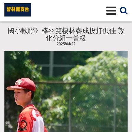
國小軟聯》棒羽雙棲林睿成投打俱佳 敦
化分組一晉級
2025/04/22