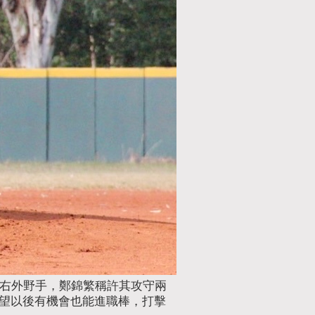
任右外野手，鄭錦繁稱許其攻守兩
望以後有機會也能進職棒，打擊