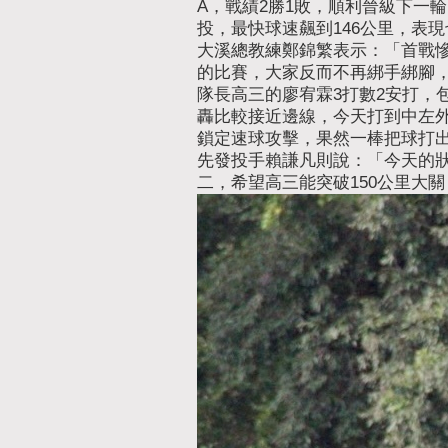
A，戰績2勝1敗，順利晉級下一
投，最快球速飆到146公里，表
大溪總教練鄭錦繁表示：「首戰
的比賽，大家反而不再綁手綁腳
隊長高三的廖宥霖3打數2安打，
轟比較接近邊線，今天打到中左
鎖定速球攻擊，果然一棒把球打
先發投手賴謙凡則說：「今天的狀
二，希望高三能突破150公里大