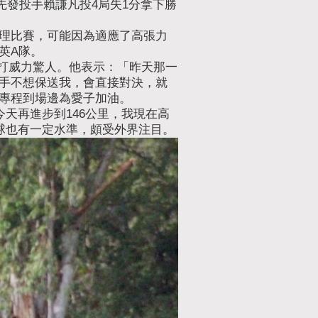
先發投手賴謙凡投4局失1分拿下勝
理比賽，可能因為適應了高張力
英A隊。
長打威力驚人。他表示：「昨天那一
手不想保送我，會直接對決，就
專程到場邊為愛子加油。
天再進步到146公里，我現在高
球也有一定水準，頗受外界注目。