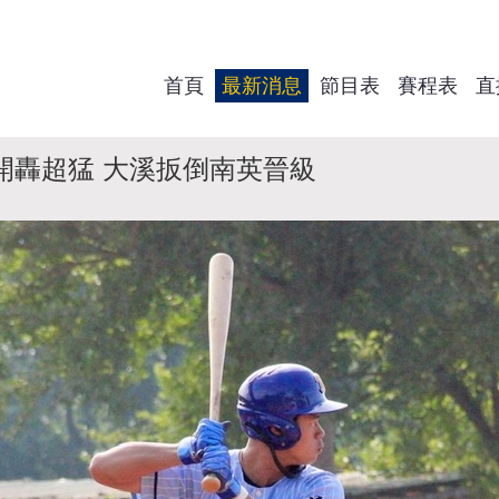
首頁
最新消息
節目表
賽程表
直
開轟超猛 大溪扳倒南英晉級