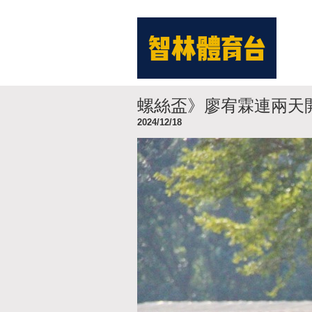
螺絲盃》廖宥霖連兩天
2024/12/18