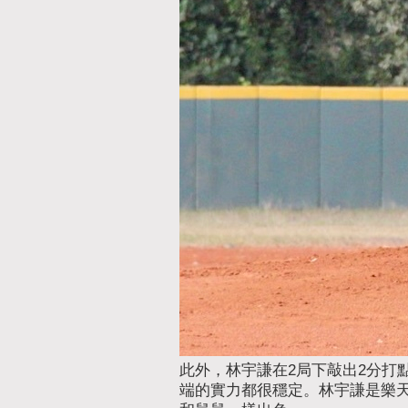
此外，林宇謙在2局下敲出2分打
端的實力都很穩定。林宇謙是樂