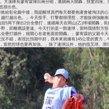
輪。大溪隊長廖宥霖揮出兩分砲，連續兩天開轟，技驚四座。
現也很出色。
慘敗給彰化藝中後，我提醒球員們每天都要抱著會被淘汰的心
，越打越出色。」今天投手、打擊都很理想，才能扳倒強敵南
包括5局下揮出2分全壘打，連續兩天在岡山(乙)球場開轟，
外野，距離應該更遠。今天打的是一顆速球，當時我猜對方投
出全壘打牆外，很開心在老爸面前開轟。」廖宥霖的父親今天
況不錯，表現比預期中好，我本來就擁有145公里的實力，今
關，當然控球也要再加強。」除了速球以外，他的指叉球、滑