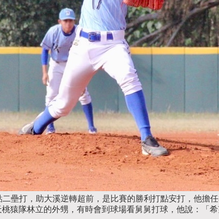
點二壘打，助大溪逆轉超前，是比賽的勝利打點安打，他擔
天桃猿隊林立的外甥，有時會到球場看舅舅打球，他說：「希