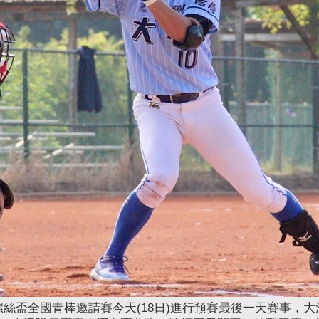
螺絲盃全國青棒邀請賽今天(18日)進行預賽最後一天賽事，大