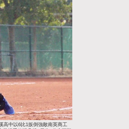
溪高中以6比1扳倒強敵南英商工