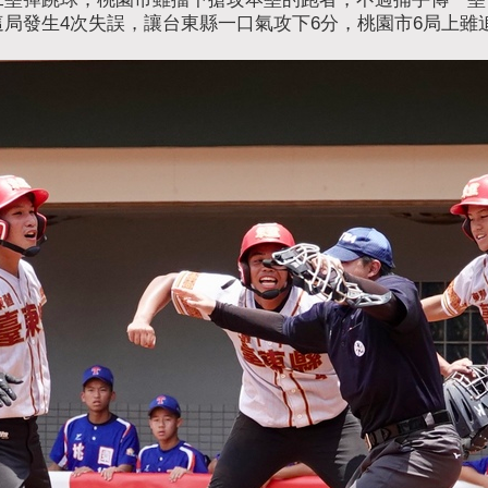
局發生4次失誤，讓台東縣一口氣攻下6分，桃園市6局上雖