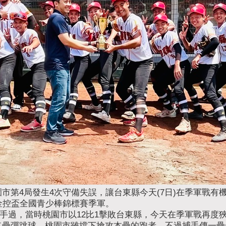
市第4局發生4次守備失誤，讓台東縣今天(7日)在季軍戰有
金控盃全國青少棒錦標賽季軍。
交手過，當時桃園市以12比1擊敗台東縣，今天在季軍戰再度
二壘彈跳球，桃園市雖擋下搶攻本壘的跑者，不過捕手傳一壘