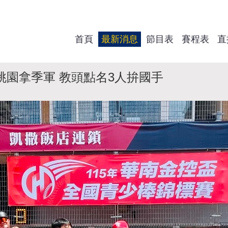
首頁
最新消息
節目表
賽程表
直
桃園拿季軍 教頭點名3人拚國手