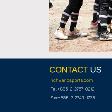
CONTACT
US
rich@ericsports.com
Tel:+886-2-2767-0212
Fax:+886-2-2749-1735