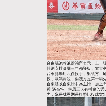
台東縣總教練歐鴻齊表示，上一
特別安排讓國三生都登板，靠大
台東縣動用六任投手，梁議方、邱飛
投，歐鴻齊說，梁議方是第一場
台東縣以台東體中為主體，加上卑
麓˙邁布特、林恩三人有機會入選
力，隊長林恩則是打擊比投球突