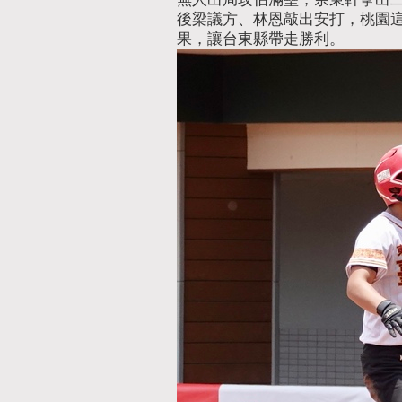
後梁議方、林恩敲出安打，桃園這
果，讓台東縣帶走勝利。