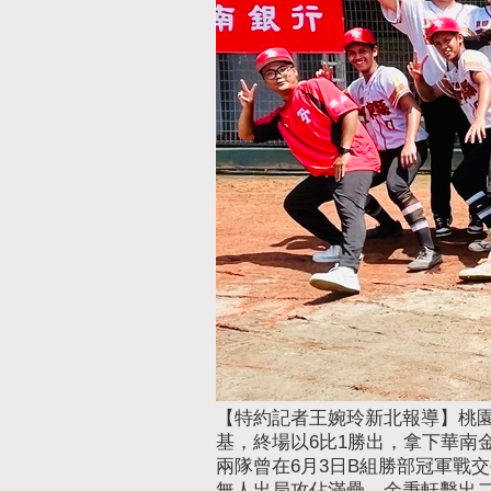
【特約記者王婉玲新北報導】桃園
基，終場以6比1勝出，拿下華南
兩隊曾在6月3日B組勝部冠軍戰
無人出局攻佔滿壘，余秉軒擊出