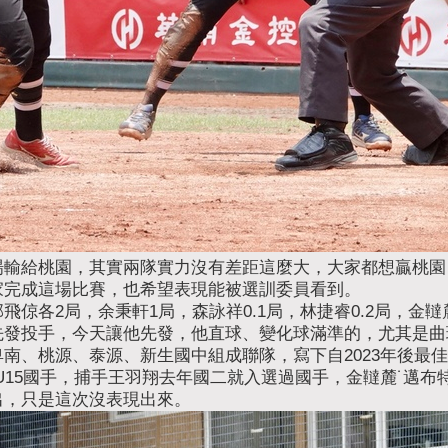
場輸給桃園，其實兩隊實力沒有差距這麼大，大家都想贏桃園
家完成這場比賽，也希望表現能被選訓委員看到。
倞各2局，余秉軒1局，森詠祥0.1局，林捷睿0.2局，金韃
先發投手，今天讓他先發，他直球、變化球滿準的，尤其是曲
南、桃源、泰源、新生國中組成聯隊，寫下自2023年後最
U15國手，捕手王羽翔去年國二就入選過國手，金韃麓˙邁布
出，只是這次沒表現出來。