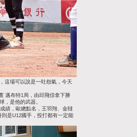
，這場可以說是一吐怨氣，今天
麓˙邁布特1局，由邱飛倞拿下勝
球，是他的武器。
佳成績，歐總點名，王羽翔、金韃
特則是U12國手，投打都有一定能