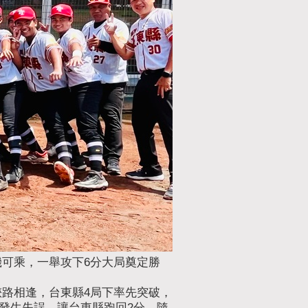
機可乘，一舉攻下6分大局奠定勝
狹路相逢，台東縣4局下率先突破，
發生失誤，讓台東縣跑回2分，隨