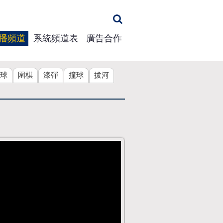
播頻道
系統頻道表
廣告合作
球
圍棋
漆彈
撞球
拔河