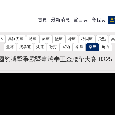
首頁
最新消息
節目表
賽程表
直
15
高爾夫球
足球
藤球
籃球
棒球
巧固球
飛盤
桌
疊杯
踢拳道
柔道
散打
武術
泰拳
拳擊
角力
國際搏擊爭霸暨臺灣拳王金腰帶大賽-0325