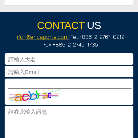
CONTACT
US
rich@ericsports.com
Tel:+886-2-2767-0212
Fax:+886-2-2749-1735