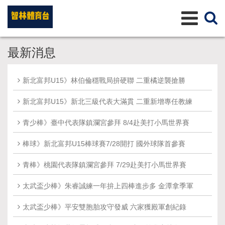
最新消息
新北富邦U15》林伯倫穩戰局拚硬聯 二重橘逆襲搶勝
新北富邦U15》新北三級代表大滿貫 二重新增專任教練
青少棒》臺中代表隊鎮瀾宮參拜 8/4赴美打小馬世界賽
棒球》新北富邦U15棒球賽7/28開打 國外球隊首參賽
青棒》桃園代表隊鎮瀾宮參拜 7/29赴美打小馬世界賽
太武盃少棒》朱睿誠練一年拚上四棒進步多 金潭拿季軍
太武盃少棒》平安雙胞胎攻守發威 六家獲殿軍創紀錄