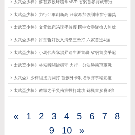
太武盃少棒》蘇智霖投球穩拿MVP 省躬首參賽就奪冠
太武盃少棒》力行亞軍創新高 汪宸希加強訓練拿守備獎
太武盃少棒》文元饒宛筠球學兼優 國中女壘隊搶人無效
太武盃少棒》許堂哲好投又清壘三壘打 六家首進4強
太武盃少棒》小馬代表隊湯昇達生涯首轟 省躬首度爭冠
太武盃少棒》林耘昕關鍵穩守 力行一分決勝衝冠軍戰
太武盃》少棒組接力開打 首創外卡制增添賽事精彩度
太武盃少棒》教頭之子吳侑宸投打建功 錦興首參賽8強
«
1
2
3
4
5
6
7
8
9
10
»